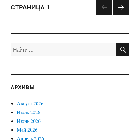
Навигация
СТРАНИЦА
1
СЛЕД
по
УЮЩ
АЯ
записям
СТРА
НИЦ
ПО
Искать:
А
АРХИВЫ
Август 2026
Июль 2026
Июнь 2026
Май 2026
Апрель 2026