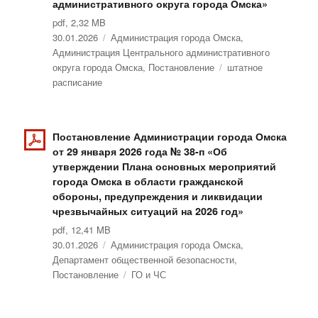
административного округа города Омска»
pdf, 2,32 MB
Опубликовано
30.01.2026
Рубрики
Администрация города Омска
,
Администрация Центрального административного
округа города Омска
,
Постановление
Метки
штатное
расписание
Постановление Администрации города Омска
от 29 января 2026 года № 38-п «Об
утверждении Плана основных мероприятий
города Омска в области гражданской
обороны, предупреждения и ликвидации
чрезвычайных ситуаций на 2026 год»
pdf, 12,41 MB
Опубликовано
30.01.2026
Рубрики
Администрация города Омска
,
Департамент общественной безопасности
,
Постановление
Метки
ГО и ЧС