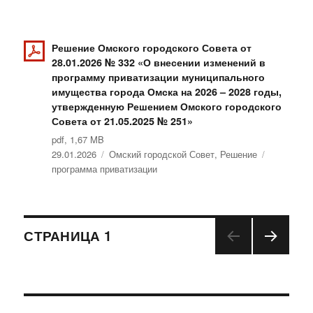
Решение Омского городского Совета от
28.01.2026 № 332 «О внесении изменений в
программу приватизации муниципального
имущества города Омска на 2026 – 2028 годы,
утвержденную Решением Омского городского
Совета от 21.05.2025 № 251»
pdf, 1,67 MB
Опубликовано
29.01.2026
Рубрики
Омский городской Совет
,
Решение
Метки
программа приватизации
Навигация
СТРАНИЦА
1
СЛЕД
по
УЮЩ
АЯ
записям
СТРА