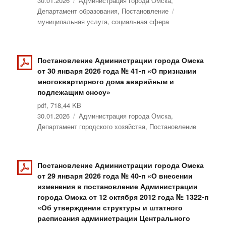
Опубликовано
30.01.2026
Рубрики
Администрация города Омска
,
Департамент образования
,
Постановление
Метки
муниципальная услуга
,
социальная сфера
Постановление Администрации города Омска
от 30 января 2026 года № 41-п «О признании
многоквартирного дома аварийным и
подлежащим сносу»
pdf, 718,44 KB
Опубликовано
30.01.2026
Рубрики
Администрация города Омска
,
Департамент городского хозяйства
,
Постановление
Постановление Администрации города Омска
от 29 января 2026 года № 40-п «О внесении
изменения в постановление Администрации
города Омска от 12 октября 2012 года № 1322-п
«Об утверждении структуры и штатного
расписания администрации Центрального