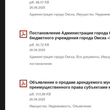
pdf, 88,07 KB
Опубликовано
26.06.2025
Рубрики
Администрация города Омска
,
Имущество
,
Недвижи
Постановление Администрации города О
бюджетного учреждения города Омска «
pdf, 50,72 KB
Опубликовано
26.06.2025
Рубрики
Администрация города Омска
,
Все документы
,
Имущ
Метки
постановление
Объявление о продаже арендуемого му
преимущественного права субъектами 
pdf, 310,89 KB
Опубликовано
26.06.2025
Рубрики
Имущество
,
Недвижимость
,
Объявление