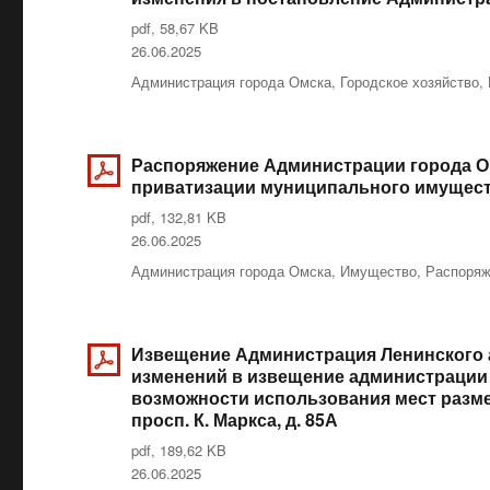
pdf, 58,67 KB
Опубликовано
26.06.2025
Рубрики
Администрация города Омска
,
Городское хозяйство
,
Распоряжение Администрации города Ом
приватизации муниципального имущест
pdf, 132,81 KB
Опубликовано
26.06.2025
Рубрики
Администрация города Омска
,
Имущество
,
Распоряж
Извещение Администрация Ленинского а
изменений в извещение администрации 
возможности использования мест размещ
просп. К. Маркса, д. 85А
pdf, 189,62 KB
Опубликовано
26.06.2025