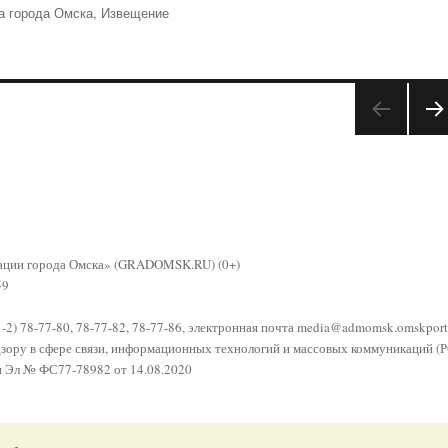
а города Омска
,
Извещение
СЛЕ
УЮ
АЯ
СТР
НИ
А
рации города Омска» (GRADOMSK.RU) (0+)
59
81-2) 78-77-80, 78-77-82, 78-77-86, электронная почта
media@admomsk.omskporta
адзору в сфере связи, информационных технологий и массовых коммуникаци
и Эл № ФС77-78982 от 14.08.2020