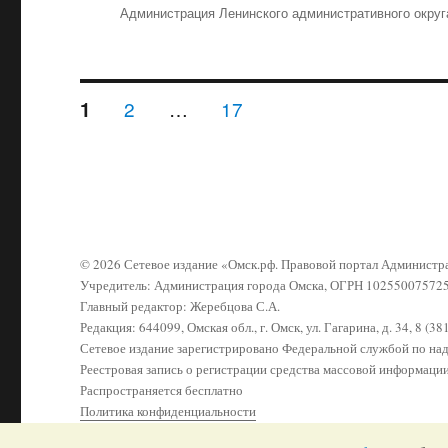
Рубрики
Администрация Ленинского административного округ
Навигация
СТРАНИЦА
2
…
СТРАНИЦА
17
СТРАНИЦА
1
по
записям
© 2026 Сетевое издание «Омск.рф. Правовой портал Админист
Учредитель: Администрация города Омска, ОГРН 10255007572
Главный редактор: Жеребцова С.А.
Редакция: 644099, Омская обл., г. Омск, ул. Гагарина, д. 34, 8 (3
Сетевое издание зарегистрировано Федеральной службой по н
Реестровая запись о регистрации средства массовой информаци
Распространяется бесплатно
Политика конфиденциальности