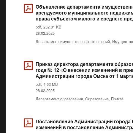
Объявление департамента имущественн
арендуемого муниципального недвижим
права субъектом малого и среднего пр
pdf, 252,81 KB
Опубликовано
28.02.2025
Рубрики
Департамент имущественных отношений
,
Имуществ
Приказ директора департамента образо
года № 12 «О внесении изменений в при
Администрации города Омска от 1 марта
pdf, 4,62 MB
Опубликовано
28.02.2025
Рубрики
Департамент образования
,
Образование
,
Приказ
Постановление Администрации города О
изменений в постановление Администрац