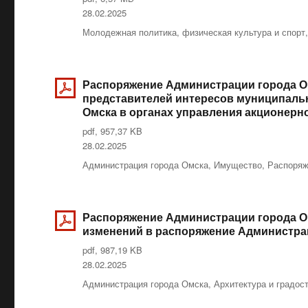
Опубликовано
28.02.2025
Рубрики
Молодежная политика, физическая культура и спорт
Распоряжение Администрации города Ом
представителей интересов муниципальн
Омска в органах управления акционерн
pdf, 957,37 KB
Опубликовано
28.02.2025
Рубрики
Администрация города Омска
,
Имущество
,
Распоряж
Распоряжение Администрации города Ом
изменений в распоряжение Администраци
pdf, 987,19 KB
Опубликовано
28.02.2025
Рубрики
Администрация города Омска
,
Архитектура и градос