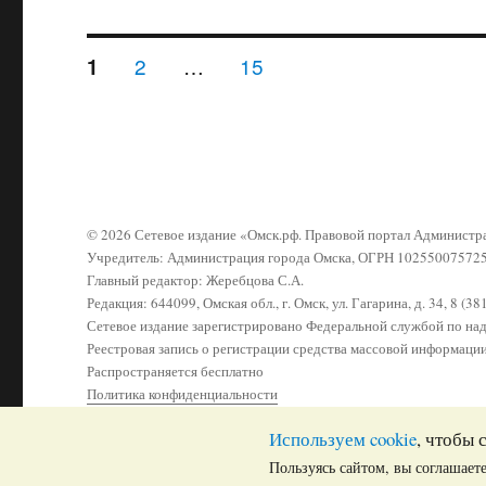
Навигация
СТРАНИЦА
2
…
СТРАНИЦА
15
СТРАНИЦА
1
по
записям
© 2026 Сетевое издание «Омск.рф. Правовой портал Админист
Учредитель: Администрация города Омска, ОГРН 10255007572
Главный редактор: Жеребцова С.А.
Редакция: 644099, Омская обл., г. Омск, ул. Гагарина, д. 34, 8 (3
Сетевое издание зарегистрировано Федеральной службой по н
Реестровая запись о регистрации средства массовой информаци
Распространяется бесплатно
Политика конфиденциальности
Используем cookie
, чтобы 
Пользуясь сайтом, вы соглашаете