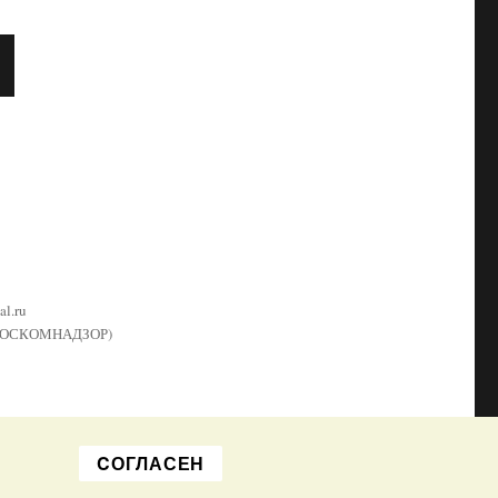
Д
Щ
А
Ц
l.ru
й (РОСКОМНАДЗОР)
CОГЛАСЕН