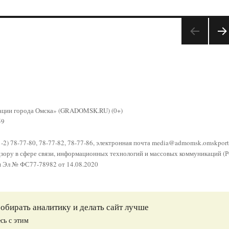
СЛЕ
УЮ
АЯ
СТР
НИ
А
рации города Омска» (GRADOMSK.RU) (0+)
59
81-2) 78-77-80, 78-77-82, 78-77-86, электронная почта
media@admomsk.omskporta
адзору в сфере связи, информационных технологий и массовых коммуникаци
и Эл № ФС77-78982 от 14.08.2020
собирать аналитику и делать сайт лучше
сь с этим