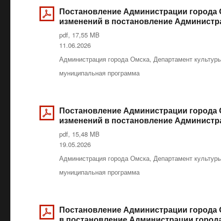
Постановление Администрации города О
изменений в постановление Администрац
pdf, 17,55 MB
Опубликовано
11.06.2026
Рубрики
Администрация города Омска
,
Департамент культур
Метки
муниципальная программа
Постановление Администрации города Ом
изменений в постановление Администрац
pdf, 15,48 MB
Опубликовано
19.05.2026
Рубрики
Администрация города Омска
,
Департамент культур
Метки
муниципальная программа
Постановление Администрации города Ом
в постановление Администрации города 