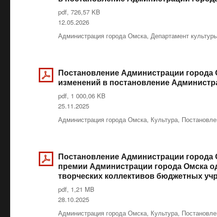
pdf, 726,57 KB
Опубликовано
12.05.2026
Рубрики
Администрация города Омска
,
Департамент культур
Постановление Администрации города Ом
изменений в постановление Администрац
pdf, 1 000,06 KB
Опубликовано
25.11.2025
Рубрики
Администрация города Омска
,
Культура
,
Постановле
Постановление Администрации города Ом
премии Администрации города Омска о
творческих коллективов бюджетных уч
pdf, 1,21 MB
Опубликовано
28.10.2025
Рубрики
Администрация города Омска
,
Культура
,
Постановле