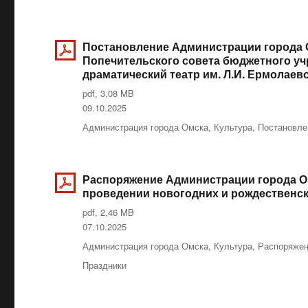
Постановление Администрации города Ом
Попечительского совета бюджетного уч
драматический театр им. Л.И. Ермолаев
pdf, 3,08 MB
Опубликовано
09.10.2025
Рубрики
Администрация города Омска
,
Культура
,
Постановле
Распоряжение Администрации города Омс
проведении новогодних и рождественс
pdf, 2,46 MB
Опубликовано
07.10.2025
Рубрики
Администрация города Омска
,
Культура
,
Распоряже
Метки
Праздники