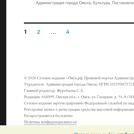
Рубрики
Администрация города Омска
,
Культура
,
Постановле
Навигация
СТРАНИЦА
2
…
СТРАНИЦА
4
СТРАНИЦА
1
по
записям
© 2026 Сетевое издание «Омск.рф. Правовой портал Админист
Учредитель: Администрация города Омска, ОГРН 10255007572
Главный редактор: Жеребцова С.А.
Редакция: 644099, Омская обл., г. Омск, ул. Гагарина, д. 34, 8 (3
Сетевое издание зарегистрировано Федеральной службой по н
Реестровая запись о регистрации средства массовой информаци
Распространяется бесплатно
Политика конфиденциальности