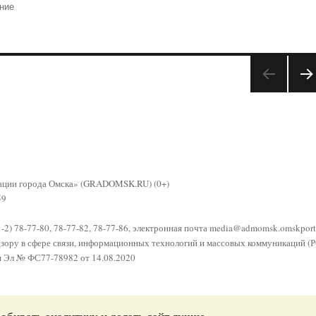
ние
СЛЕ
УЮ
АЯ
СТР
НИ
А
рации города Омска» (GRADOMSK.RU) (0+)
59
81-2) 78-77-80, 78-77-82, 78-77-86, электронная почта
media@admomsk.omskporta
адзору в сфере связи, информационных технологий и массовых коммуникаци
и Эл № ФС77-78982 от 14.08.2020