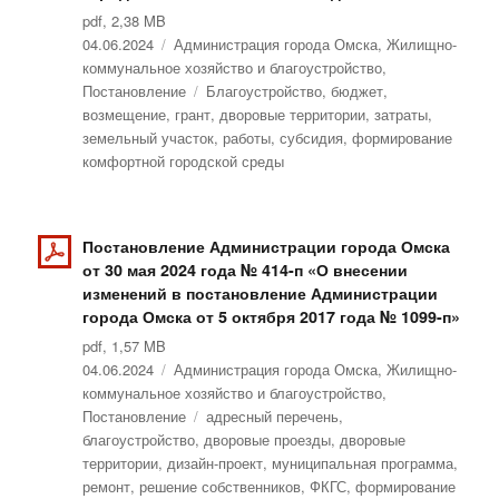
pdf, 2,38 MB
Опубликовано
04.06.2024
Рубрики
Администрация города Омска
,
Жилищно-
коммунальное хозяйство и благоустройство
,
Постановление
Метки
Благоустройство
,
бюджет
,
возмещение
,
грант
,
дворовые территории
,
затраты
,
земельный участок
,
работы
,
субсидия
,
формирование
комфортной городской среды
Постановление Администрации города Омска
от 30 мая 2024 года № 414-п «О внесении
изменений в постановление Администрации
города Омска от 5 октября 2017 года № 1099-п»
pdf, 1,57 MB
Опубликовано
04.06.2024
Рубрики
Администрация города Омска
,
Жилищно-
коммунальное хозяйство и благоустройство
,
Постановление
Метки
адресный перечень
,
благоустройство
,
дворовые проезды
,
дворовые
территории
,
дизайн-проект
,
муниципальная программа
,
ремонт
,
решение собственников
,
ФКГС
,
формирование