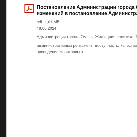
Постановление Администрации города О
изменений в постановление Администрац
pdf, 1,01 MB
Опубликовано
18.06.2024
Рубрики
Администрация города Омска
,
Жилищная политика
,
Метки
административный регламент
,
доступность
,
качеств
проведение мониторинга