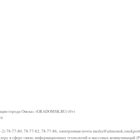
рации города Омска» (GRADOMSK.RU) (0+)
59
81-2) 78-77-80, 78-77-82, 78-77-86, электронная почта
media@admomsk.omskporta
адзору в сфере связи, информационных технологий и массовых коммуникаци