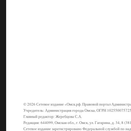
© 2026 Сетевое издание «Омск.рф. Правовой портал Админист
Учредитель: Администрация города Омска, ОГРН 10255007572
Главный редактор: Жеребцова С.А.
Редакция: 644099, Омская обл., г. Омск, ул. Гагарина, д. 34, 8 (3
Сетевое издание зарегистрировано Федеральной службой по н