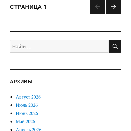
Навигация
СТРАНИЦА
1
СЛЕД
по
УЮЩ
АЯ
записям
СТРА
НИЦ
ПО
Искать:
А
АРХИВЫ
Август 2026
Июль 2026
Июнь 2026
Май 2026
Апрель 2026