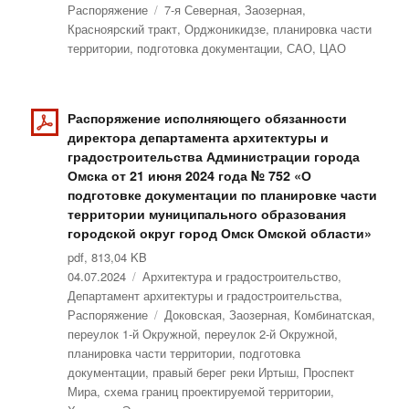
Распоряжение
Метки
7-я Северная
,
Заозерная
,
Красноярский тракт
,
Орджоникидзе
,
планировка части
территории
,
подготовка документации
,
САО
,
ЦАО
Распоряжение исполняющего обязанности
директора департамента архитектуры и
градостроительства Администрации города
Омска от 21 июня 2024 года № 752 «О
подготовке документации по планировке части
территории муниципального образования
городской округ город Омск Омской области»
pdf, 813,04 KB
Опубликовано
04.07.2024
Рубрики
Архитектура и градостроительство
,
Департамент архитектуры и градостроительства
,
Распоряжение
Метки
Доковская
,
Заозерная
,
Комбинатская
,
переулок 1-й Окружной
,
переулок 2-й Окружной
,
планировка части территории
,
подготовка
документации
,
правый берег реки Иртыш
,
Проспект
Мира
,
схема границ проектируемой территории
,