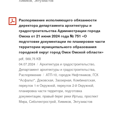
Химиков
,
Энтузиастов
Распоряжение исполняющего обязанности
директора департамента архитектуры и
градостроительства Администрации города
Омска от 21 июня 2024 года № 751 «О
подготовке документации по планировке части
территории муниципального образования
городской округ город Омск Омской области»
pdf, 569,75 KB
Опубликовано
04.07.2024
Рубрики
Архитектура и градостроительство
,
Департамент архитектуры и градостроительства
,
Распоряжение
Метки
АТП-10
,
городок Нефтяников
,
ГСК
"Асфальт"
,
Доковская
,
Заозерная
,
Комбинатская
,
переулок 1-я Окружной
,
переулок 2-й Окружной
,
планировка части территори
,
подготовка
документации
,
правый берег реки Иртыш
,
проспект
Мира
,
Сибэлектрострой
,
Химиков
,
Энтузиастов