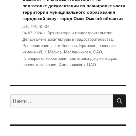
подготовке документации по планировке части
территории муниципального образования
городской округ город Омск Омской области»
pdf, 403,10 KB
Опубликовано
04.07.2024
Рубрики
Архитектура и градостроительство
,
Департамент архитектуры и градостроительства
,
Распоряжение
Метки
1-я Военная
,
Братская
,
внесение
изменений
,
К.Маркса
,
Масленникова
,
ОАО
,
Планировка территории
,
подготовка документации
,
проект межевания
,
Хмельницкого
,
ЦАО
ПО
Искать: