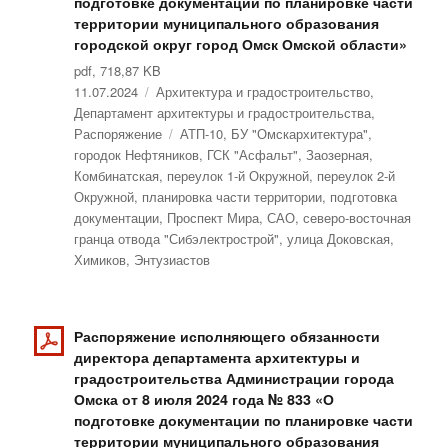
подготовке документации по планировке части
территории муниципального образования
городской округ город Омск Омской области»
pdf, 718,87 KB
Опубликовано
11.07.2024
Рубрики
Архитектура и градостроительство
,
Департамент архитектуры и градостроительства
,
Распоряжение
Метки
АТП-10
,
БУ "Омскархитектура"
,
городок Нефтяников
,
ГСК "Асфальт"
,
Заозерная
,
Комбинатская
,
переулок 1-й Окружной
,
переулок 2-й
Окружной
,
планировка части территории
,
подготовка
документации
,
Проспект Мира
,
САО
,
северо-восточная
гранца отвода "Сибэлектрострой"
,
улица Доковская
,
Химиков
,
Энтузиастов
Распоряжение исполняющего обязанности
директора департамента архитектуры и
градостроительства Администрации города
Омска от 8 июля 2024 года № 833 «О
подготовке документации по планировке части
территории муниципального образования