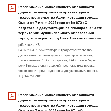
Распоряжение исполняющего обязанности
директора департамента архитектуры и
градостроительства Администрации города
Омска от 7 июня 2024 года от № 672 «О
подготовке документации по планировке части
территории муниципального образования
городской округ город Омск Омской области»
pdf, 489,42 KB
Опубликовано
04.07.2024
Рубрики
Архитектура и градостроительство
,
Департамент архитектуры и градостроительства
,
Распоряжение
Метки
Волгоградская
,
КАО
,
левый берег
реки Иртыш
,
Ленинградский проспект
,
планировка
части территории
,
подготовка документации
,
проект
,
ТЦ "Континент"
Распоряжение исполняющего обязанности
директора департамента архитектуры и
градостроительства Администрации города
Омска от 7 июня 2024 года № 671 «О