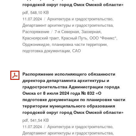
городской округ город Омск Омской области»
pdf, 548,10 KB
Опубликовано
11.07.2024
Рубрики
Архитектура и градостроительство
,
Департамент архитектуры и градостроительства
,
Распоряжение
Метки
7-я Северная
,
Заозерная
,
Красноярский тракт
,
Красный Путь
,
ООО "Феникс"
,
Орджоникидзе
,
планировка части территории
,
подготовка документации
,
САО
Распоряжение исполняющего обязанности
директора департамента архитектуры и
градостроительства Администрации города
Омска от 8 июля 2024 года № 832 «О
подготовке документации по планировке части
территории муниципального образования
городской округ город Омск Омской области»
pdf, 541,54 KB
Опубликовано
11.07.2024
Рубрики
Архитектура и градостроительство
,
Департамент архитектуры и градостроительства
,