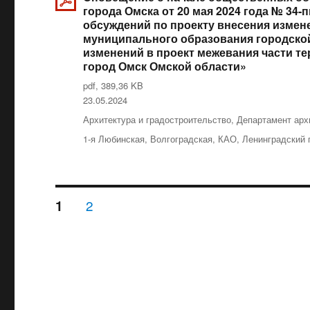
города Омска от 20 мая 2024 года № 34
обсуждений по проекту внесения измен
муниципального образования городской
изменений в проект межевания части т
город Омск Омской области»
pdf, 389,36 KB
Опубликовано
23.05.2024
Рубрики
Архитектура и градостроительство
,
Департамент арх
Метки
1-я Любинская
,
Волгоградская
,
КАО
,
Ленинградский 
Навигация
СТРАНИЦА
2
СТРАНИЦА
1
по
записям