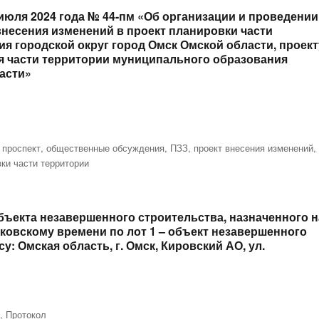
июля 2024 года № 44-пм «Об организации и проведении
несения изменений в проект планировки части
я городской округ город Омск Омской области, проект
я части территории муниципального образования
асти»
 проспект
,
общественные обсуждения
,
ПЗЗ
,
проект внесения изменений
,
ки части территории
бъекта незавершенного строительства, назначенного н
московскому времени по лот 1 – объект незавершенного
: Омская область, г. Омск, Кировский АО, ул.
о
,
Протокол