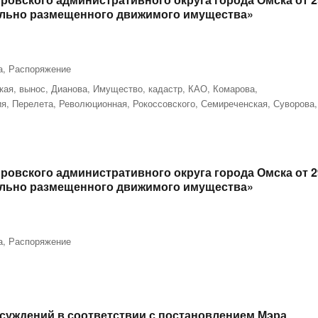
вольно размещенного движимого имущества»
а
,
Распоряжение
кая
,
вынос
,
Дианова
,
Имущество
,
кадастр
,
КАО
,
Комарова
,
ия
,
Перелета
,
Революционная
,
Рокоссовского
,
Семиреченская
,
Суворова
,
овского административного округа города Омска от 2
вольно размещенного движимого имущества»
а
,
Распоряжение
суждений в соответствии с постановлением Мэра