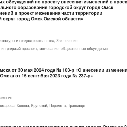
х обсуждений по проекту внесения изменений в проек
льного образования городской округ город Омск
нений в проект межевания части территории
 округ город Омск Омской области»
итектуры и градостроительства
,
Заключение
нинградский проспект
,
межевание
,
общественные обсуждения
ка от 30 мая 2024 года № 103-р «О внесении изменен
мска от 15 сентября 2023 года № 237-р»
яжение
омарова
,
Конева
,
Крупской
,
Перелета
,
Транспорт
овского административного округа города Омска от 2