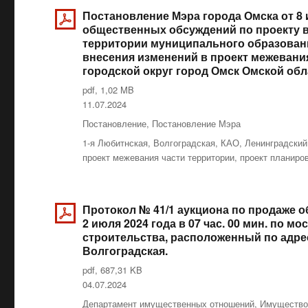
Постановление Мэра города Омска от 8 
общественных обсуждений по проекту в
территории муниципального образовани
внесения изменений в проект межевани
городской округ город Омск Омской обл
pdf, 1,02 MB
Опубликовано
11.07.2024
Рубрики
Постановление
,
Постановление Мэра
Метки
1-я Любитнская
,
Волгоградская
,
КАО
,
Ленинградский
проект межевания части территории
,
проект планиров
Протокол № 41/1 аукциона по продаже о
2 июля 2024 года в 07 час. 00 мин. по 
строительства, расположенный по адресу
Волгоградская.
pdf, 687,31 KB
Опубликовано
04.07.2024
Рубрики
Департамент имущественных отношений
,
Имуществ