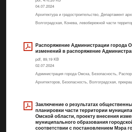
Опубликовано
04.07.2024
Рубрики
Архитектура и градостроительство
,
Департамент арх
Метки
Волгоградская
,
Конева
,
левобережной части террито
Распоряжение Администрации города Ом
изменений в распоряжение Администраци
pdf, 89,19 KB
Опубликовано
02.07.2024
Рубрики
Администрация города Омска
,
Безопасность
,
Распор
Метки
Архитекторов
,
Безопасность
,
Волгоградская
,
прекра
Заключение о результатах общественны
планировки части территории муниципа
Омской области, проекту внесения изме
муниципального образования городской
соответствии с постановлением Мэра го