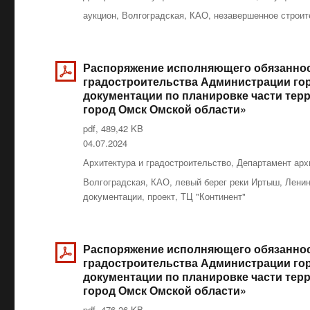
Метки
аукцион
,
Волгоградская
,
КАО
,
незавершенное строит
Распоряжение исполняющего обязаннос
градостроительства Администрации горо
документации по планировке части тер
город Омск Омской области»
pdf, 489,42 KB
Опубликовано
04.07.2024
Рубрики
Архитектура и градостроительство
,
Департамент арх
Метки
Волгоградская
,
КАО
,
левый берег реки Иртыш
,
Ленин
документации
,
проект
,
ТЦ "Континент"
Распоряжение исполняющего обязаннос
градостроительства Администрации горо
документации по планировке части тер
город Омск Омской области»
pdf, 476,26 KB