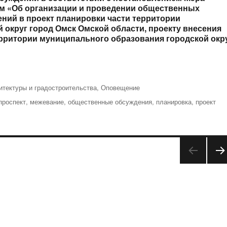
-пм «Об организации и проведении общественных
ений в проект планировки части территории
 округ город Омск Омской области, проекту внесения
ерритории муниципального образования городской окр
итектуры и градостроительства
,
Оповещение
проспект
,
межевание
,
общественные обсуждения
,
планировка
,
проект
СЛЕ
УЮ
АЯ
СТР
НИ
А