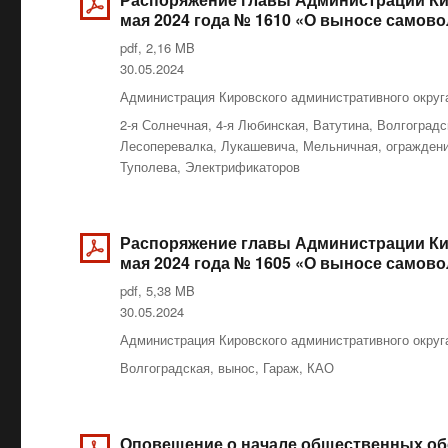
мая 2024 года № 1610 «О выносе само
pdf, 2,16 MB
Опубликовано
30.05.2024
Рубрики
Администрация Кировского административного округ
Метки
2-я Солнечная
,
4-я Любинская
,
Ватутина
,
Волгоградс
Лесоперевалка
,
Лукашевича
,
Мельничная
,
огражден
Туполева
,
Электрификаторов
Распоряжение главы Администрации Кир
мая 2024 года № 1605 «О выносе само
pdf, 5,38 MB
Опубликовано
30.05.2024
Рубрики
Администрация Кировского административного округ
Метки
Волгоградская
,
вынос
,
Гараж
,
КАО
Оповещение о начале общественных об