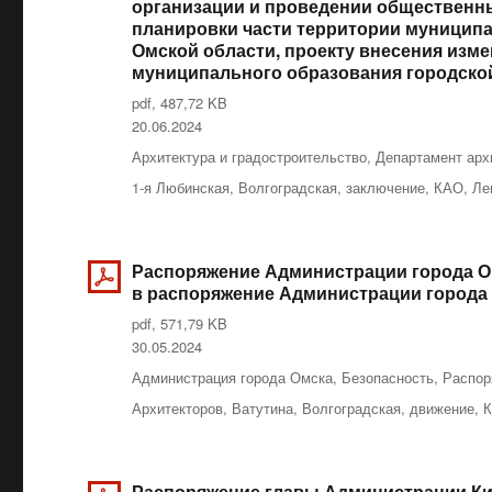
организации и проведении общественны
планировки части территории муниципа
Омской области, проекту внесения изме
муниципального образования городской
pdf, 487,72 KB
Опубликовано
20.06.2024
Рубрики
Архитектура и градостроительство
,
Департамент арх
Метки
1-я Любинская
,
Волгоградская
,
заключение
,
КАО
,
Ле
Распоряжение Администрации города Омс
в распоряжение Администрации города О
pdf, 571,79 KB
Опубликовано
30.05.2024
Рубрики
Администрация города Омска
,
Безопасность
,
Распор
Метки
Архитекторов
,
Ватутина
,
Волгоградская
,
движение
,
К
Распоряжение главы Администрации Кир