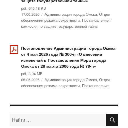
защите государственной тайны»
pdf, 646,18 KB
Опубликовано
17.06.2026
Рубрики
Администрация города Омска
,
Отдел
обеспечения режима секретности
,
Постановление
Метки
комиссия по защите государственной тайны
Постановление Администрации города Омска
от 4 мая 2026 года № 300-п «О внесении
изменений в Постановление Мэра города
Омска от 28 марта 2006 года № 78-п»
pdf, 3,04 MB
Опубликовано
05.05.2026
Рубрики
Администрация города Омска
,
Отдел
обеспечения режима секретности
,
Постановление
ПО
Искать: