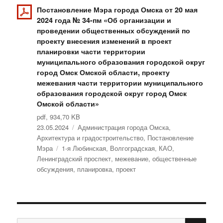
Постановление Мэра города Омска от 20 мая
2024 года № 34-пм «Об организации и
проведении общественных обсуждений по
проекту внесения изменений в проект
планировки части территории
муниципального образования городской округ
город Омск Омской области, проекту
межевания части территории муниципального
образования городской округ город Омск
Омской области»
pdf, 934,70 KB
Опубликовано
23.05.2024
Рубрики
Администрация города Омска
,
Архитектура и градостроительство
,
Постановление
Мэра
Метки
1-я Любинская
,
Волгоградская
,
КАО
,
Ленинградский проспект
,
межевание
,
общественные
обсуждения
,
планировка
,
проект
ПО