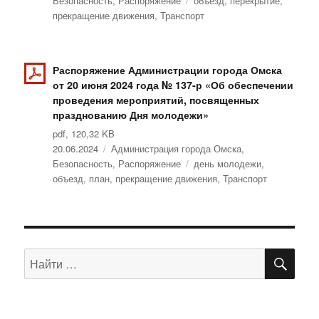
Безопасность
,
Распоряжение
Метки
объезд
,
перекрытие
,
прекращение движения
,
Транспорт
Распоряжение Администрации города Омска
от 20 июня 2024 года № 137-р «Об обеспечении
проведения мероприятий, посвященных
празднованию Дня молодежи»
pdf, 120,32 KB
Опубликовано
20.06.2024
Рубрики
Администрация города Омска
,
Безопасность
,
Распоряжение
Метки
день молодежи
,
объезд
,
план
,
прекращение движения
,
Транспорт
ПО
Искать: