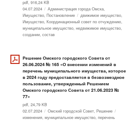
pdf, 916,24 KB
Опубликовано
04.07.2024
Рубрики
Администрация города Омска
,
Имущество
,
Постановление
Метки
движимое имущество
,
Имущество
,
Координационный совет по отчуждению
,
муниципальное имущество
,
недвижимое имущество
,
создании
,
состав
Решение Омского городского Совета от
26.06.2024 № 165 «О внесении изменений в
перечень муниципального имущества, которое
в 2024 году предоставляется в безвозмездное
пользование, утвержденный Решением
Омского городского Совета от 21.06.2023 №
77»
pdf, 24,79 KB
Опубликовано
02.07.2024
Рубрики
Омский городской Совет
,
Решение
Метки
изменения
,
муниципальное имущество
,
перечень