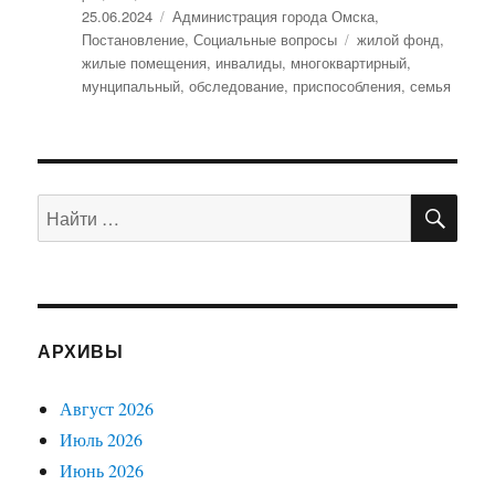
Опубликовано
25.06.2024
Рубрики
Администрация города Омска
,
Постановление
,
Социальные вопросы
Метки
жилой фонд
,
жилые помещения
,
инвалиды
,
многоквартирный
,
мунципальный
,
обследование
,
приспособления
,
семья
ПО
Искать:
АРХИВЫ
Август 2026
Июль 2026
Июнь 2026