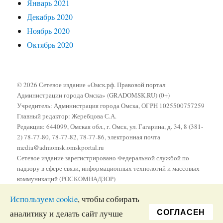
Январь 2021
Декабрь 2020
Ноябрь 2020
Октябрь 2020
© 2026 Сетевое издание «Омск.рф. Правовой портал
Администрации города Омска» (GRADOMSK.RU) (0+)
Учредитель: Администрация города Омска, ОГРН 1025500757259
Главный редактор: Жеребцова С.А.
Редакция: 644099, Омская обл., г. Омск, ул. Гагарина, д. 34, 8 (381-
2) 78-77-80, 78-77-82, 78-77-86, электронная почта
media@admomsk.omskportal.ru
Сетевое издание зарегистрировано Федеральной службой по
надзору в сфере связи, информационных технологий и массовых
коммуникаций (РОСКОМНАДЗОР)
Реестровая запись о регистрации средства массовой информации
Используем cookie
, чтобы собирать
Эл № ФС77-78982 от 14.08.2020
Распространяется бесплатно
CОГЛАСЕН
аналитику и делать сайт лучше
Политика конфиденциальности