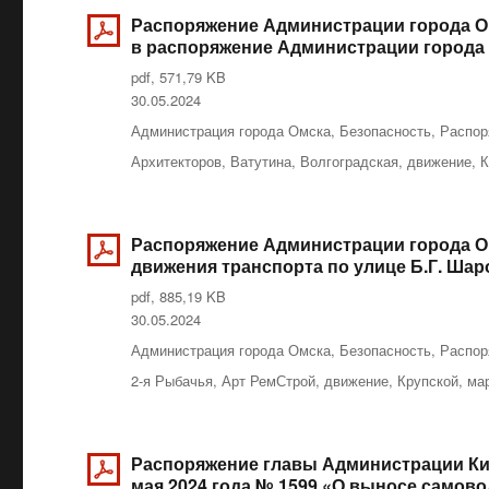
Распоряжение Администрации города Омс
в распоряжение Администрации города О
pdf, 571,79 KB
Опубликовано
30.05.2024
Рубрики
Администрация города Омска
,
Безопасность
,
Распор
Метки
Архитекторов
,
Ватутина
,
Волгоградская
,
движение
,
К
Распоряжение Администрации города Ом
движения транспорта по улице Б.Г. Ша
pdf, 885,19 KB
Опубликовано
30.05.2024
Рубрики
Администрация города Омска
,
Безопасность
,
Распор
Метки
2-я Рыбачья
,
Арт РемСтрой
,
движение
,
Крупской
,
ма
Распоряжение главы Администрации Кир
мая 2024 года № 1599 «О выносе само