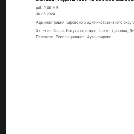
pdf, 2,09 MB
Опубликовано
30.05.2024
Рубрики
Администрация Кировского административного округ
Метки
3-я Енисейская
,
Ватутина
,
вынос
,
Гараж
,
Дианова
,
Ди
Перелета
,
Революционная
,
Фугенфирова