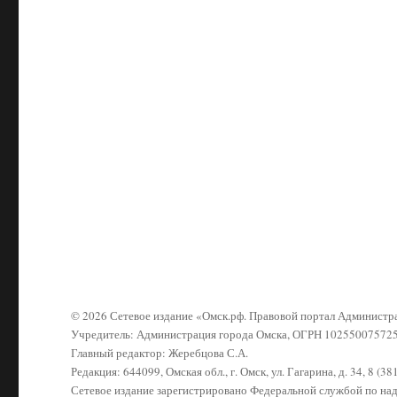
© 2026 Сетевое издание «Омск.рф. Правовой портал Админист
Учредитель: Администрация города Омска, ОГРН 10255007572
Главный редактор: Жеребцова С.А.
Редакция: 644099, Омская обл., г. Омск, ул. Гагарина, д. 34, 8 (3
Сетевое издание зарегистрировано Федеральной службой по н