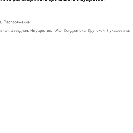
а
,
Распоряжение
вная
,
Звездная
,
Имущество
,
КАО
,
Кондратюка
,
Крупской
,
Лукашевича
,