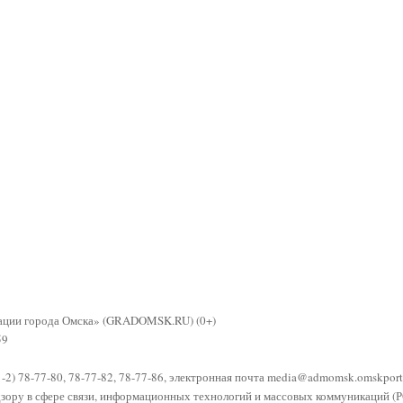
рации города Омска» (GRADOMSK.RU) (0+)
59
81-2) 78-77-80, 78-77-82, 78-77-86, электронная почта
media@admomsk.omskporta
адзору в сфере связи, информационных технологий и массовых коммуникаци