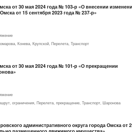
ка от 30 мая 2024 года № 103-р «О внесении изменен
мска от 15 сентября 2023 года № 237-р»
яжение
омарова
,
Конева
,
Крупской
,
Перелета
,
Транспорт
ска от 30 мая 2024 года № 101-р «О прекращении
ронова»
яжение
ршрут
,
ограничения
,
Перелета
,
прекращение
,
Транспорт
,
Шаронова
овского административного округа города Омска от 2
вольно размещенного движимого имущества»