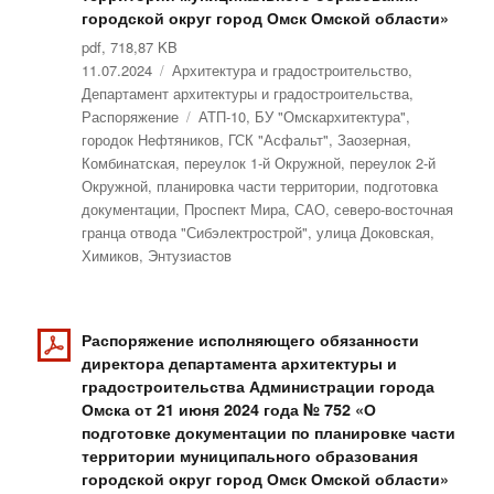
городской округ город Омск Омской области»
pdf, 718,87 KB
Опубликовано
11.07.2024
Рубрики
Архитектура и градостроительство
,
Департамент архитектуры и градостроительства
,
Распоряжение
Метки
АТП-10
,
БУ "Омскархитектура"
,
городок Нефтяников
,
ГСК "Асфальт"
,
Заозерная
,
Комбинатская
,
переулок 1-й Окружной
,
переулок 2-й
Окружной
,
планировка части территории
,
подготовка
документации
,
Проспект Мира
,
САО
,
северо-восточная
гранца отвода "Сибэлектрострой"
,
улица Доковская
,
Химиков
,
Энтузиастов
Распоряжение исполняющего обязанности
директора департамента архитектуры и
градостроительства Администрации города
Омска от 21 июня 2024 года № 752 «О
подготовке документации по планировке части
территории муниципального образования
городской округ город Омск Омской области»