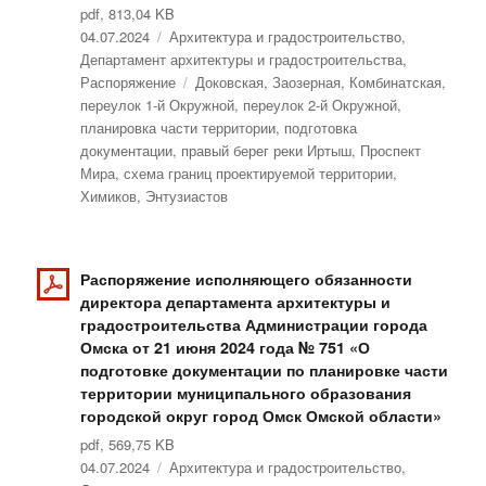
pdf, 813,04 KB
Опубликовано
04.07.2024
Рубрики
Архитектура и градостроительство
,
Департамент архитектуры и градостроительства
,
Распоряжение
Метки
Доковская
,
Заозерная
,
Комбинатская
,
переулок 1-й Окружной
,
переулок 2-й Окружной
,
планировка части территории
,
подготовка
документации
,
правый берег реки Иртыш
,
Проспект
Мира
,
схема границ проектируемой территории
,
Химиков
,
Энтузиастов
Распоряжение исполняющего обязанности
директора департамента архитектуры и
градостроительства Администрации города
Омска от 21 июня 2024 года № 751 «О
подготовке документации по планировке части
территории муниципального образования
городской округ город Омск Омской области»
pdf, 569,75 KB
Опубликовано
04.07.2024
Рубрики
Архитектура и градостроительство
,