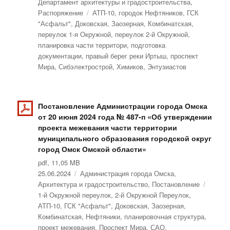
Департамент архитектуры и градостроительства
,
Распоряжение
Метки
АТП-10
,
городок Нефтяников
,
ГСК
"Асфальт"
,
Доковская
,
Заозерная
,
Комбинатская
,
переулок 1-я Окружной
,
переулок 2-й Окружной
,
планировка части территори
,
подготовка
документации
,
правый берег реки Иртыш
,
проспект
Мира
,
Сибэлектрострой
,
Химиков
,
Энтузиастов
Постановление Администрации города Омска
от 20 июня 2024 года № 487-п «Об утверждении
проекта межевания части территории
муниципального образования городской округ
город Омск Омской области»
pdf, 11,05 MB
Опубликовано
25.06.2024
Рубрики
Администрация города Омска
,
Архитектура и градостроительство
,
Постановление
Метки
1-й Окружной переулок
,
2-й Окружной Переулок
,
АТП-10
,
ГСК "Асфальт"
,
Доковская
,
Заозерная
,
Комбинатская
,
Нефтяники
,
планировочная структура
,
проект межевания
,
Проспект Мира
,
САО
,