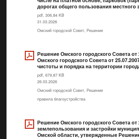
числе на платной основе, парковок (п
дорогах общего пользования местного з
pdf, 306,84 KB
Опубликовано
31.03.2026
Рубрики
Омский городской Совет
,
Решение
Решение Омского городского Совета от 
Омского городского Совета от 25.07.20
чистоты и порядка на территории город
pdf, 679,87 KB
Опубликовано
26.03.2026
Рубрики
Омский городской Совет
,
Решение
Метки
правила благоустройства
Решение Омского городского Совета от 
землепользования и застройки муницип
Омской области, утвержденные Решением