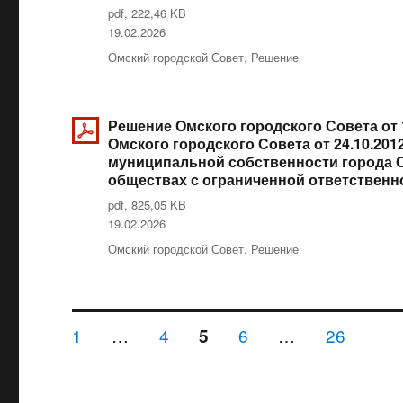
pdf, 222,46 KB
Опубликовано
19.02.2026
Рубрики
Омский городской Совет
,
Решение
Решение Омского городского Совета от 
Омского городского Совета от 24.10.20
муниципальной собственности города 
обществах с ограниченной ответствен
pdf, 825,05 KB
Опубликовано
19.02.2026
Рубрики
Омский городской Совет
,
Решение
Навигация
СТРАНИЦА
1
…
СТРАНИЦА
4
СТРАНИЦА
6
…
СТРАНИ
26
СТРАНИЦА
5
по