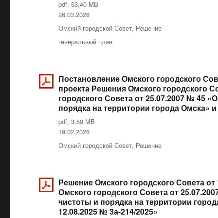
pdf, 53,40 MB
Опубликовано
26.03.2026
Рубрики
Омский городской Совет
,
Решение
Метки
генеральный план
Постановление Омского городского Сове
проекта Решения Омского городского С
городского Совета от 25.07.2007 № 45 «
порядка на территории города Омска» 
pdf, 3,59 MB
Опубликовано
19.02.2026
Рубрики
Омский городской Совет
,
Решение
Решение Омского городского Совета от 
Омского городского Совета от 25.07.20
чистоты и порядка на территории город
12.08.2025 № 3а-214/2025»