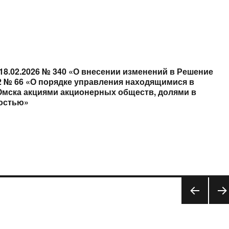
18.02.2026 № 340 «О внесении изменений в Решение
12 № 66 «О порядке управления находящимися в
Омска акциями акционерных обществ, долями в
ностью»
ЦА
ПРЕ
СЛЕ
ДЫД
УЮ
УЩА
АЯ