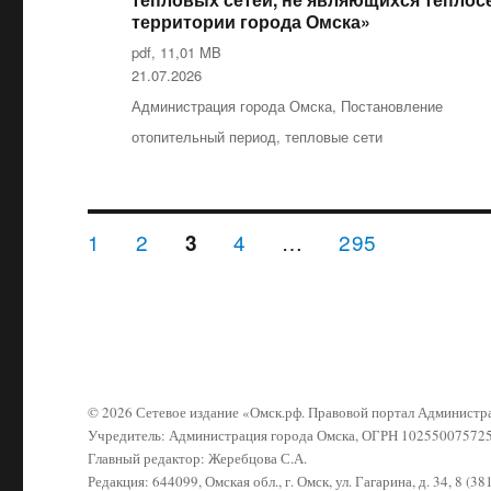
территории города Омска»
pdf, 11,01 MB
Опубликовано
21.07.2026
Рубрики
Администрация города Омска
,
Постановление
Метки
отопительный период
,
тепловые сети
Навигация
СТРАНИЦА
1
СТРАНИЦА
2
СТРАНИЦА
4
…
СТРАНИЦА
295
СТРАНИЦА
3
по
записям
© 2026 Сетевое издание «Омск.рф. Правовой портал Админист
Учредитель: Администрация города Омска, ОГРН 10255007572
Главный редактор: Жеребцова С.А.
Редакция: 644099, Омская обл., г. Омск, ул. Гагарина, д. 34, 8 (3