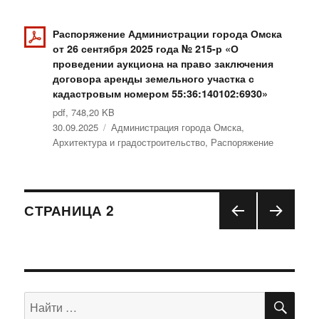
Распоряжение Администрации города Омска
от 26 сентября 2025 года № 215-р «О
проведении аукциона на право заключения
договора аренды земельного участка с
кадастровым номером 55:36:140102:6930»
pdf, 748,20 KB
Опубликовано
30.09.2025
Рубрики
Администрация города Омска
,
Архитектура и градостроительство
,
Распоряжение
Навигация
СТРАНИЦА
2
ПРЕ
СЛЕД
по
ДЫД
УЮЩ
УЩА
АЯ
записям
Я
СТРА
СТРА
НИЦ
ПО
Искать:
НИЦ
А
А