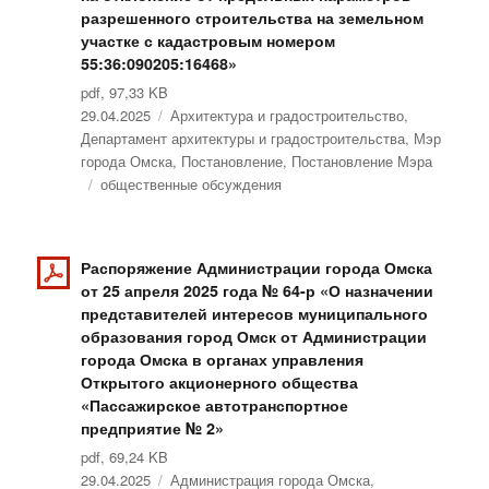
разрешенного строительства на земельном
участке с кадастровым номером
55:36:090205:16468»
pdf, 97,33 KB
Опубликовано
29.04.2025
Рубрики
Архитектура и градостроительство
,
Департамент архитектуры и градостроительства
,
Мэр
города Омска
,
Постановление
,
Постановление Мэра
Метки
общественные обсуждения
Распоряжение Администрации города Омска
от 25 апреля 2025 года № 64-р «О назначении
представителей интересов муниципального
образования город Омск от Администрации
города Омска в органах управления
Открытого акционерного общества
«Пассажирское автотранспортное
предприятие № 2»
pdf, 69,24 KB
Опубликовано
29.04.2025
Рубрики
Администрация города Омска
,