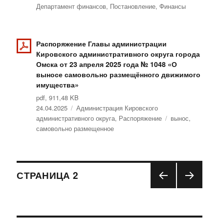
Департамент финансов
,
Постановление
,
Финансы
Распоряжение Главы администрации
Кировского административного округа города
Омска от 23 апреля 2025 года № 1048 «О
выносе самовольно размещённого движимого
имущества»
pdf, 911,48 KB
Опубликовано
24.04.2025
Рубрики
Администрация Кировского
административного округа
,
Распоряжение
Метки
вынос
,
самовольно размещенное
Навигация
СТРАНИЦА
2
ПРЕ
СЛЕД
по
ДЫД
УЮЩ
УЩА
АЯ