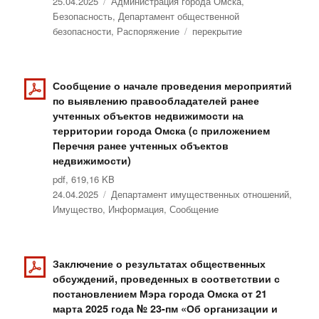
Опубликовано
25.04.2025
Рубрики
Администрация города Омска
,
Безопасность
,
Департамент общественной
безопасности
,
Распоряжение
Метки
перекрытие
Сообщение о начале проведения мероприятий
по выявлению правообладателей ранее
учтенных объектов недвижимости на
территории города Омска (с приложением
Перечня ранее учтенных объектов
недвижимости)
pdf, 619,16 KB
Опубликовано
24.04.2025
Рубрики
Департамент имущественных отношений
,
Имущество
,
Информация
,
Сообщение
Заключение о результатах общественных
обсуждений, проведенных в соответствии с
постановлением Мэра города Омска от 21
марта 2025 года № 23-пм «Об организации и