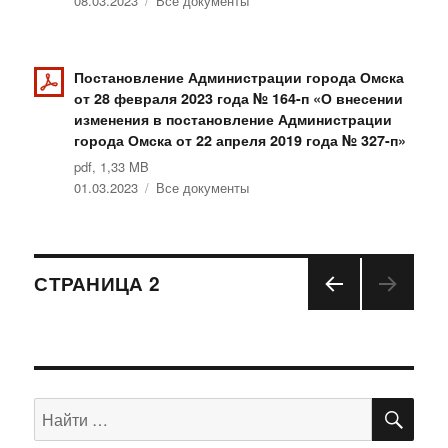
Опубликовано
08.03.2023
Рубрики
Все документы
Постановление Администрации города Омска
от 28 февраля 2023 года № 164-п «О внесении
изменения в постановление Администрации
города Омска от 22 апреля 2019 года № 327-п»
pdf, 1,33 MB
Опубликовано
01.03.2023
Рубрики
Все документы
Навигация
СТРАНИЦА
2
ПРЕ
по
ДЫД
УЩА
записям
Я
СТРА
ПО
Искать:
НИЦ
А