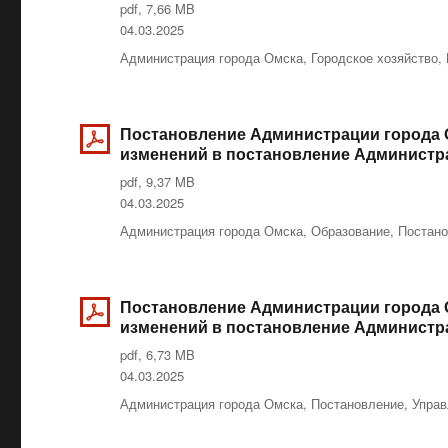
pdf, 7,66 MB
Опубликовано
04.03.2025
Рубрики
Администрация города Омска
,
Городское хозяйство
,
Постановление Администрации города О
изменений в постановление Администрац
pdf, 9,37 MB
Опубликовано
04.03.2025
Рубрики
Администрация города Омска
,
Образование
,
Постан
Постановление Администрации города О
изменений в постановление Администрац
pdf, 6,73 MB
Опубликовано
04.03.2025
Рубрики
Администрация города Омска
,
Постановление
,
Управ