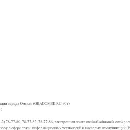
рации города Омска» (GRADOMSK.RU) (0+)
59
81-2) 78-77-80, 78-77-82, 78-77-86, электронная почта
media@admomsk.omskporta
адзору в сфере связи, информационных технологий и массовых коммуникаци