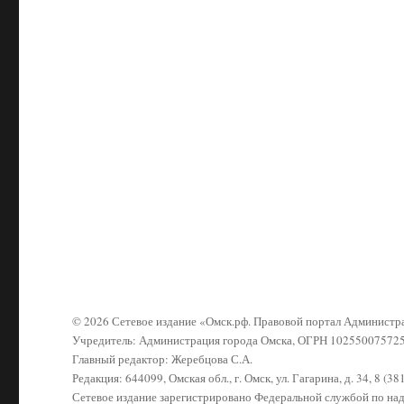
© 2026 Сетевое издание «Омск.рф. Правовой портал Админист
Учредитель: Администрация города Омска, ОГРН 10255007572
Главный редактор: Жеребцова С.А.
Редакция: 644099, Омская обл., г. Омск, ул. Гагарина, д. 34, 8 (3
Сетевое издание зарегистрировано Федеральной службой по н