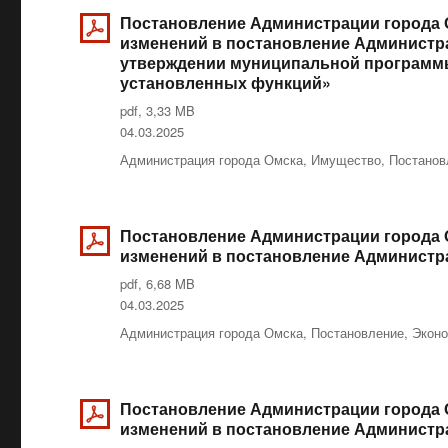
Постановление Администрации города О
изменений в постановление Администрац
утверждении муниципальной программы
установленных функций»
pdf, 3,33 MB
Опубликовано
04.03.2025
Рубрики
Администрация города Омска
,
Имущество
,
Постанов
Постановление Администрации города О
изменений в постановление Администрац
pdf, 6,68 MB
Опубликовано
04.03.2025
Рубрики
Администрация города Омска
,
Постановление
,
Экон
Постановление Администрации города О
изменений в постановление Администрац